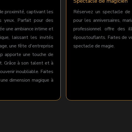
Spectacle de magicien
e proximité, captivant les
Réservez un spectacle de m
s yeux. Parfait pour des
pour les anniversaires, ma
crée une ambiance intime et
professionnel offre des i
que, laissant les invités
époustouflants. Faites de 
age, une fête d'entreprise
spectacle de magie.
-up apporte une touche de
. Grâce à son talent et à
uvenir inoubliable. Faites
r une dimension magique à